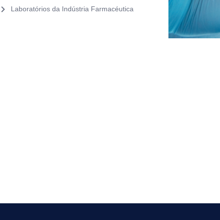
vron_right
Laboratórios da Indústria Farmacéutica