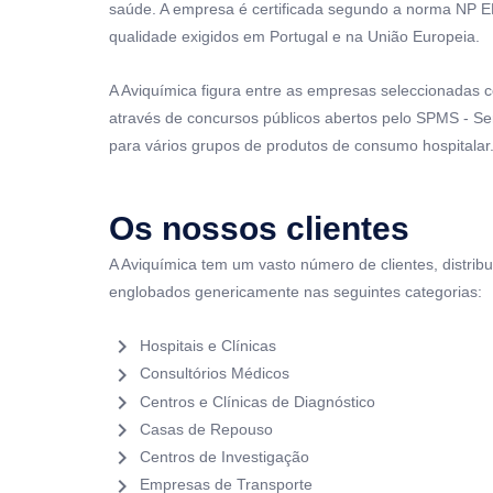
saúde. A empresa é certificada segundo a norma NP 
qualidade exigidos em Portugal e na União Europeia.
A Aviquímica figura entre as empresas seleccionadas 
através de concursos públicos abertos pelo SPMS - Ser
para vários grupos de produtos de consumo hospitalar
Os nossos clientes
A Aviquímica tem um vasto número de clientes, distribu
englobados genericamente nas seguintes categorias:
chevron_right
che
Hospitais e Clínicas
chevron_right
che
Consultórios Médicos
chevron_right
che
Centros e Clínicas de Diagnóstico
chevron_right
che
Casas de Repouso
chevron_right
che
Centros de Investigação
chevron_right
che
Empresas de Transporte