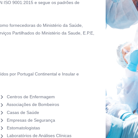
EN ISO 9001:2015 e segue os padrões de
como fornecedoras do Ministério da Saúde,
viços Partilhados do Ministério da Saude, E.P.E,
.
ídos por Portugal Continental e Insular e
vron_right
Centros de Enfermagem
vron_right
Associações de Bombeiros
vron_right
Casas de Saúde
vron_right
Empresas de Segurança
vron_right
Estomatologistas
vron_right
Laboratórios de Análises Clínicas